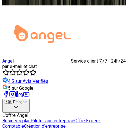
Angel
Service client 7j/7 - 24h/24
par e-mail et chat
4.5 sur Avis Vérifiés
5 sur Google
🇫🇷 Français
L'offre Angel
Business plan
Piloter son entreprise
Offre Expert-
Comptable
Création d'entreprise