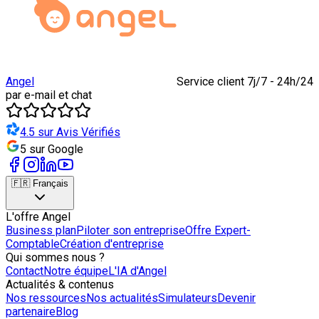
Angel
Service client 7j/7 - 24h/24
par e-mail et chat
4.5 sur Avis Vérifiés
5 sur Google
🇫🇷 Français
L'offre Angel
Business plan
Piloter son entreprise
Offre Expert-
Comptable
Création d'entreprise
Qui sommes nous ?
Contact
Notre équipe
L'IA d'Angel
Actualités & contenus
Nos ressources
Nos actualités
Simulateurs
Devenir
partenaire
Blog