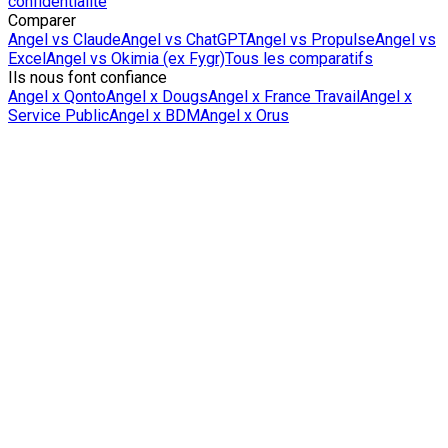
confidentialité
Comparer
Angel vs Claude
Angel vs ChatGPT
Angel vs Propulse
Angel vs
Excel
Angel vs Okimia (ex Fygr)
Tous les comparatifs
Ils nous font confiance
Angel x Qonto
Angel x Dougs
Angel x France Travail
Angel x
Service Public
Angel x BDM
Angel x Orus