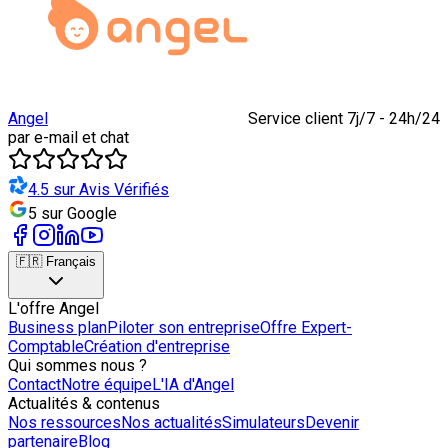
Angel
Service client 7j/7 - 24h/24
par e-mail et chat
4.5 sur Avis Vérifiés
5 sur Google
🇫🇷 Français
L'offre Angel
Business plan
Piloter son entreprise
Offre Expert-
Comptable
Création d'entreprise
Qui sommes nous ?
Contact
Notre équipe
L'IA d'Angel
Actualités & contenus
Nos ressources
Nos actualités
Simulateurs
Devenir
partenaire
Blog