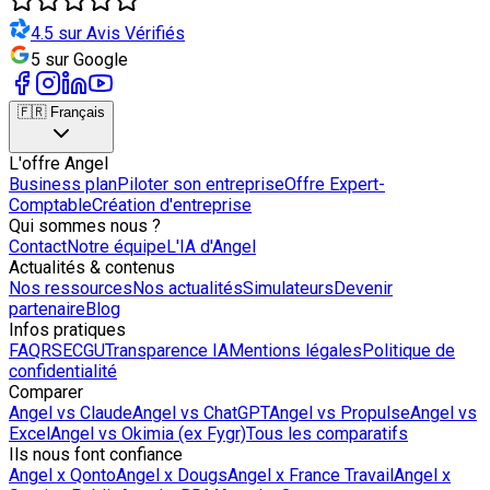
4.5 sur Avis Vérifiés
5 sur Google
🇫🇷 Français
L'offre Angel
Business plan
Piloter son entreprise
Offre Expert-
Comptable
Création d'entreprise
Qui sommes nous ?
Contact
Notre équipe
L'IA d'Angel
Actualités & contenus
Nos ressources
Nos actualités
Simulateurs
Devenir
partenaire
Blog
Infos pratiques
FAQ
RSE
CGU
Transparence IA
Mentions légales
Politique de
confidentialité
Comparer
Angel vs Claude
Angel vs ChatGPT
Angel vs Propulse
Angel vs
Excel
Angel vs Okimia (ex Fygr)
Tous les comparatifs
Ils nous font confiance
Angel x Qonto
Angel x Dougs
Angel x France Travail
Angel x